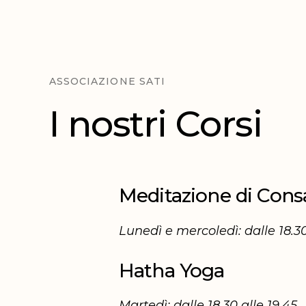
ASSOCIAZIONE SATI
I nostri Corsi
I
n
o
s
t
r
i
C
o
r
s
i
Meditazione di Cons
Lunedì e mercoledì: dalle 18.30
Hatha Yoga
Martedì: dalle 18.30 alle 19.45