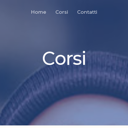
Home
Corsi
Contatti
Corsi
C
o
r
s
i