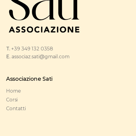
T.
+39 349 132 0358
E.
associaz.sati@gmail.com
Associazione Sati
Home
Corsi
Contatti